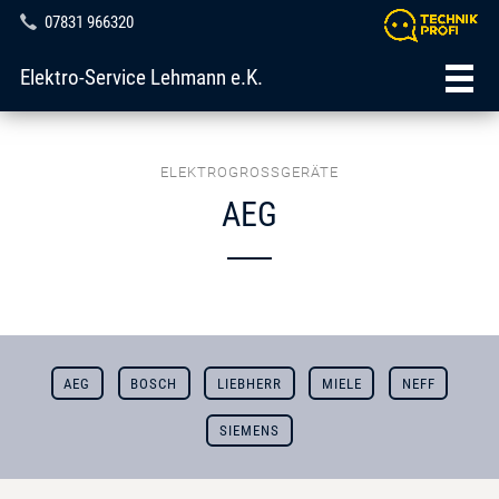
07831 966320
Elektro-Service Lehmann e.K.
ELEKTROGROSSGERÄTE
AEG
AEG
BOSCH
LIEBHERR
MIELE
NEFF
SIEMENS